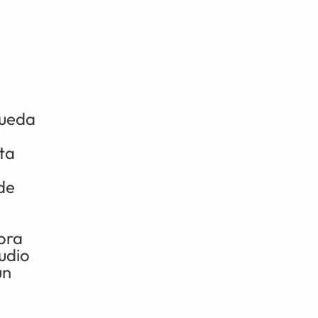
ueda 
a 
e 
ora 
dio 
n 