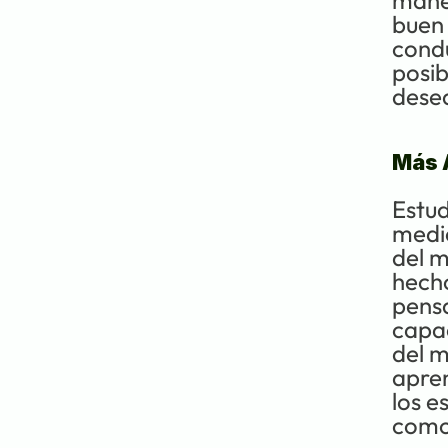
maner
buen 
condu
posib
desea
Más 
Estud
medi
del m
hecho
pensa
capac
del m
apren
los e
como 