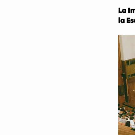
La I
la E