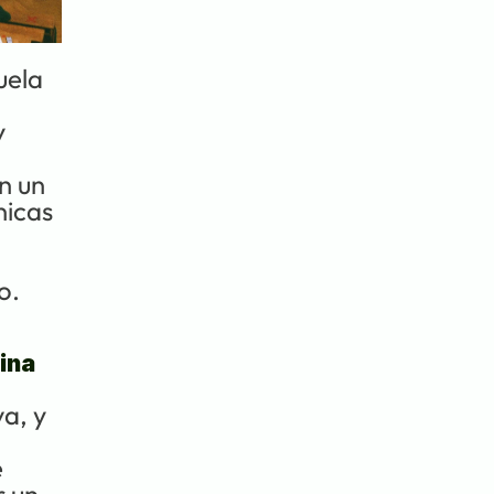
ela 
 
 un 
icas 
o.
ina
, y 
 