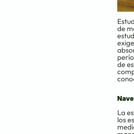
Estud
de me
estud
exige
absor
perío
de es
compr
conoc
Naveg
La es
los e
media