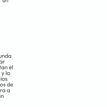
 un 
unda 
r 
an el 
y la 
os 
os de 
a a 
n 