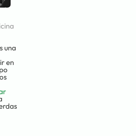
icina
 una 
r en 
po 
os 
r 
 
erdas 