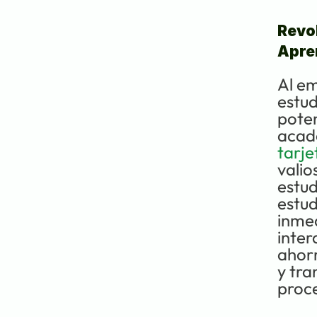
Revol
Apren
Al em
estud
poten
acadé
tarje
valio
estud
estud
inmed
inter
ahorr
y tra
proce