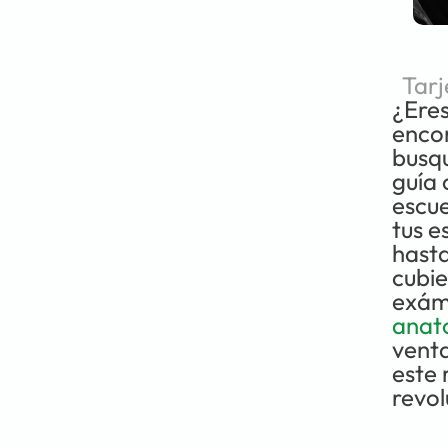
Tarj
¿Eres
encon
busqu
guía 
escue
tus e
hasta
cubie
exám
anat
venta
este 
revol