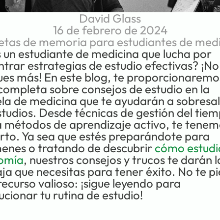
David Glass
16 de febrero de 2024
etas de memoria para estudiantes de med
 un estudiante de medicina que lucha por 
trar estrategias de estudio efectivas? ¡No 
es más! En este blog, te proporcionaremos
completa sobre consejos de estudio en la 
la de medicina que te ayudarán a sobresali
studios. Desde técnicas de gestión del tiem
 métodos de aprendizaje activo, te tenem
rto. Ya sea que estés preparándote para 
enes o tratando de descubrir 
cómo estudia
omía
, nuestros consejos y trucos te darán la
ja que necesitas para tener éxito. No te pi
recurso valioso: ¡sigue leyendo para 
ucionar tu rutina de estudio!