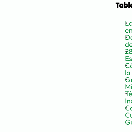
Tabl
La
en
De
de
28
Es
Có
la
Ge
Mi
Té
In
Co
Cu
Ge