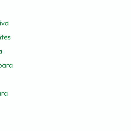
va 
tes 
 
para 
ra 