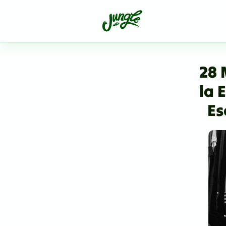
28 
la 
Es